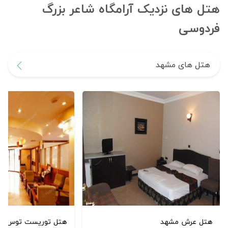
هتل های نزدیک آرامگاه شاعر بزرگ
فردوسی
هتل های مشهد
هتل عرش مشهد
هتل توریست توس م