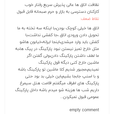
نظافت اتاق ها عالی پذیرش سریع رفتار خوب
کارکنان دسترسی به بازار و حرم صبحانه قابل قبول
نقاط ضعف:
اتاق ها خیلی کوچک بودن،با اینکه سه تخته به ما
تحویل دادن ورودی اتاق ،جا کفشی نداشت،با
کفش باید وارد میشدی،اینجا ایرانه،خیابون هاشو
مثل خارج تمیز نیستن نبود پارکینگ در پیک ها،به
ما لطف داشتن پارکینگ دادن،ولی گفتن اگر
ماشین خارج کنی دیگه قول پارکینگ
نمیدیم،مجبور شدیم کلا ماشین تو پارکینگ باشه
و با اسنپ جابجا بشیم،این خیلی بد بود حتی
پارکینگ های اطراف میگفتم اقامت هتل سیمرغ
داریم شب ها هزینه شو میدم باشه داخل پارکینگ
عمومی قبول نمیکردن.‌‌...
empty comment