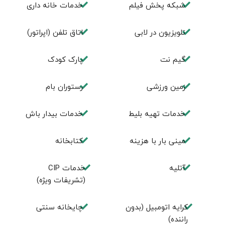
شبکه پخش فیلم
خدمات خانه داری
تلویزیون در لابی
اتاق تلفن (اپراتور)
گیم نت
پارک کودک
زمین ورزشی
رستوران بام
خدمات تهيه بليط
خدمات بیدار باش
مینی بار با هزینه
كتابخانه
آتلیه
خدمات CIP
(تشریفات ویژه)
کرایه اتومبیل (بدون
چايخانه سنتی
راننده)