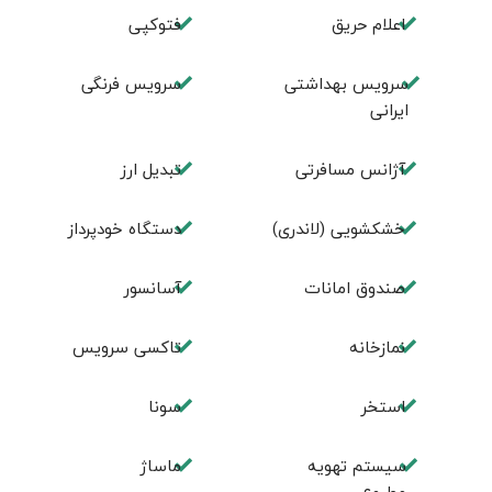
اعلام حریق
فتوکپی
سرویس بهداشتی
سرویس فرنگی
ایرانی
آژانس مسافرتی
تبديل ارز
خشکشویی (لاندری)
دستگاه خودپرداز
صندوق امانات
آسانسور
نمازخانه
تاکسی سرویس
استخر
سونا
سیستم تهویه
ماساژ