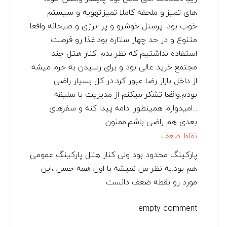
های تمیز و ملحفه کاملا تمیز.تهویه و سیستم
خوب بود. پرسنل خوشرو و پر انرژی و صبحانه واقعا
متنوع و در حد چهار ستاره بود.غذا رو فرصت
استفاده نداشتیم که نظر بدم .کنار هتل چند
مجتمع خرید عالی بود و برای رسیدن به حرم میشه
از داخل بازار رضا عبور کرد.در کل بسیار راضی
بودم.واقعا تشکر میکنم از مدیریت با سلیقه
...امیدوارم همینطور ادامه پیدا کنه و سفرهای
بعدی هم راضی باشم.ممنون
نقاط ضعف:
پارکینگ محدود بود ولی کنار هتل پارکینگ عمومی
هم بود.به نظر من نمیشه با اون همه حسن ،این
مورد رو نقطه ضعف دانست
empty comment