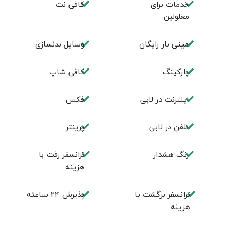
خدمات برای
کافی نت
معلولین
مینی بار رایگان
وسایل بدنسازی
پاركينگ
كافی شاپ
اينترنت در لابی
فكس
تلفن در لابی
پرینتر
زنگ هشدار
ترانسفر رفت با
هزینه
ترانسفر برگشت با
پذیرش 24 ساعته
هزینه