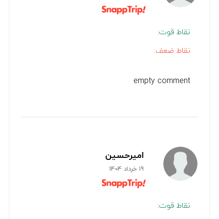
نقاط قوت:
نقاط ضعف:
empty comment
امیرحسین
19 خرداد 1404
نقاط قوت: