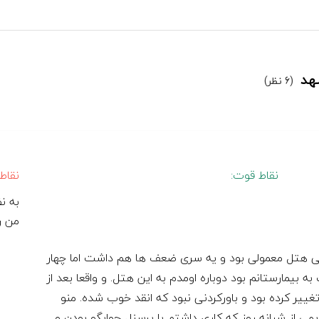
هد
(6 نظر)
نقاط قوت:
نقاط
به ن
من ر
ی هتل معمولی بود و یه سری ضعف ها هم داشت اما چهار
بیمارستانم بود دوباره اومدم به این هتل. و واقعا بعد از
ییر کرده بود و باورکردنی نبود که انقد خوب شده. منو
ی از شبانه روز که کاری داشتم با پرسنل جوابگو بودن و