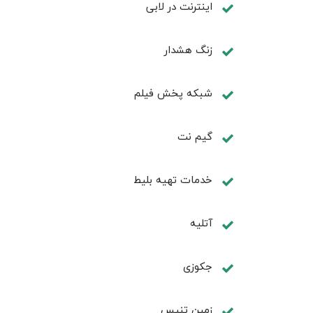
اينترنت در لابی
زنگ هشدار
شبکه پخش فیلم
گیم نت
خدمات تهيه بليط
آتلیه
جكوزی
زمين تنيس