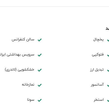
د
یخچال
سالن کنفرانس
فتوکپی
سرویس بهداشتی ایران
تبديل ارز
خشکشویی (لاندری)
آسانسور
نمازخانه
استخر
سونا