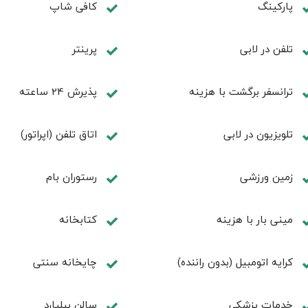
پاركينگ
كافی شاپ
تلفن در لابی
پرینتر
ترانسفر برگشت با هزینه
پذیرش 24 ساعته
تلویزیون در لابی
اتاق تلفن (اپراتور)
زمین ورزشی
رستوران بام
مینی بار با هزینه
كتابخانه
کرایه اتومبیل (بدون راننده)
چايخانه سنتی
خدمات پزشكي
سالن بيليارد