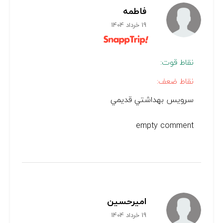
فاطمه
19 خرداد 1404
نقاط قوت:
نقاط ضعف:
سرويس بهداشتي قديمي
empty comment
اميرحسین‌
19 خرداد 1404