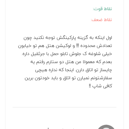
نقاط قوت:
نقاط ضعف:
اول اینکه به گزینه پارکینگش توجه نکنید چون
تعدادش محدوده !!! و لوکیشن هتل هم تو خیابون
خیلی شلوغه ک جلوش تابلو حمل با جرثقیل داره.
بعدم که معمولا من هتل دو ستارم رفتم یه
چایساز تو اتاق دارن. اینجا که نداره هیچی
سفارشتونم نمیارن تو اتاق و باید خودتون برین
کافی شاپ !!