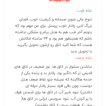
نقاط قوت:
تنوع عالی منوی صبحانه و کیفیت خوب. فضای
بزرگ لابی. رفتار خوب پرسنل. برای من مهم بود که
بتونم آخر شب هم به هتل بیام و مشکلی نداشته
باشم که همینطور هم بود و ۲۴ ساعته امکانش
هست که شما کلید اتاق رو ازشون تحویل بگیرید
یا تحویل بدید.
نقاط ضعف:
نداشتن سشوار در اتاق ها.. نور ضعیف در اتاق های
قدیمی تر که دلگیر بود. رفتار بد و زننده یکی از
خدمه ها(البته که نمیشه جزو نقاط ضعف هتل
دونست چون باقی افراد بسیار رفتار حرفه ای
داشتن). نبود شیر آب در اتاق ها برای شستن ظرف
یا پر کردن آب. نبود سرویس ایرانی در اتاق ها(
برخی از طبقات بیرون از اتاق داشتند).