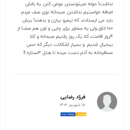
نداشت! حوله نمیتونستن عوض کنن. یه بالش
اضافه خواستیم نداشتن. صبحانه توی صف مردم
باید می ایستادند که نیمرو بیارن و بدهند! بیش
۱۰۰ اتاق ولی یه سماور برای چایی و اون هم صف! از
۴روز اقامت، کلا یک روز رفتیم صبحانه و کلا
بیخیال شدیم. و بسیار اشکالات دیگر که حس
مسافرخانه به آدم دست میده تا هتل ۳ستاره !!
فرزاد رضایی
15 شهریور 1403