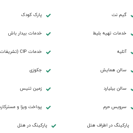
گیم نت
پارک کودک
خدمات تهيه بليط
خدمات بیدار باش
آتلیه
خدمات CIP (تشریفات ویژه)
سالن همايش
جكوزی
سالن بيليارد
زمين تنيس
سرویس حرم
پرداخت ویزا و مسترکار
پارکینگ در اطراف هتل
پارکینگ در هتل