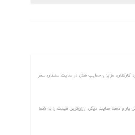
د کارکنان، مزایا و معایب هتل در سایت سلطان سفر
آپارتمان مودت مشهد بر روی سایت‌های مختلف از جمله اسنپ تریپ، اقامت24، جاباما، هتل یار و ده‌ها سایت دیگر، ارزان‌ترین قیمت را به شما