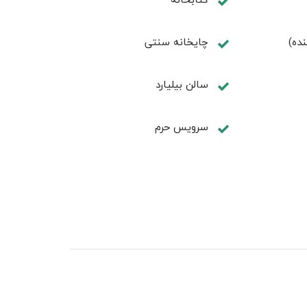
نده)
چايخانه سنتی
سالن بيليارد
سرویس حرم