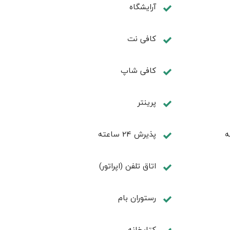
آرایشگاه
کافی نت
كافی شاپ
پرینتر
ه
پذیرش 24 ساعته
اتاق تلفن (اپراتور)
رستوران بام
كتابخانه