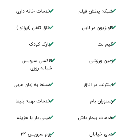
شبکه پخش فیلم
خدمات خانه داری
تلویزیون در لابی
اتاق تلفن (اپراتور)
گیم نت
پارک کودک
زمین ورزشی
تاکسی سرویس
شبانه روزی
اينترنت در اتاق
مسلط به زبان عربی
رستوران بام
خدمات تهيه بليط
خدمات بیدار باش
مینی بار با هزینه
نمای خیابان
روم سرويس 24