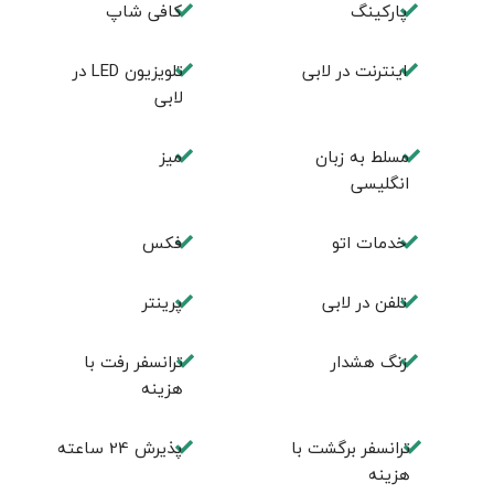
پاركينگ
كافی شاپ
اينترنت در لابی
تلويزيون LED در
لابی
مسلط به زبان
ميز
انگليسی
خدمات اتو
فكس
تلفن در لابی
پرینتر
زنگ هشدار
ترانسفر رفت با
هزینه
ترانسفر برگشت با
پذیرش 24 ساعته
هزینه