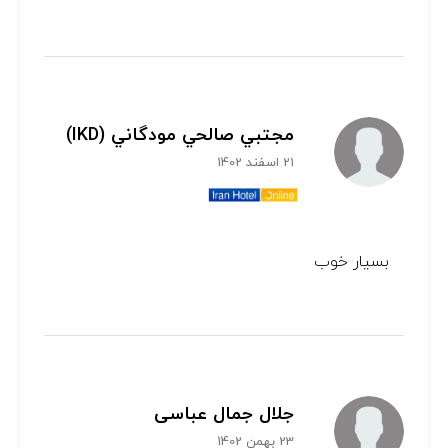
مجتبي صالحي مودگاني (IKD)
21 اسفند 1402
بسیار خوب
جلال جمال عباسی
23 بهمن 1402