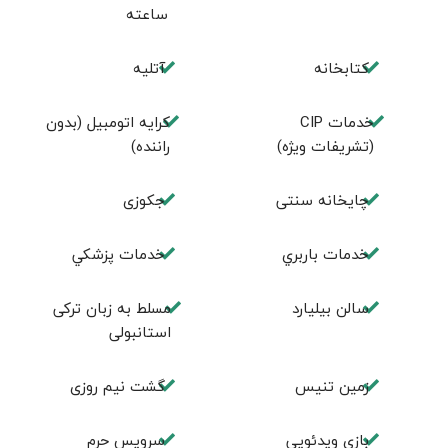
ساعته
كتابخانه
آتلیه
خدمات CIP
کرایه اتومبیل (بدون
(تشریفات ویژه)
راننده)
چايخانه سنتی
جكوزی
خدمات باربري
خدمات پزشكي
سالن بيليارد
مسلط به زبان ترکی
استانبولی
زمين تنيس
گشت نیم روزی
بازی ویدئویی
سرویس حرم