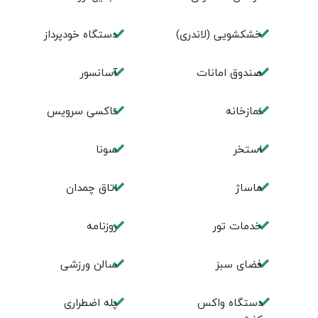
خشکشویی (لاندری)
دستگاه خودپرداز
صندوق امانات
آسانسور
نمازخانه
تاکسی سرویس
استخر
سونا
ماساژ
اتاق چمدان
خدمات تور
روزنامه
فضای سبز
سالن ورزشی
دستگاه واکس
پله اضطراری