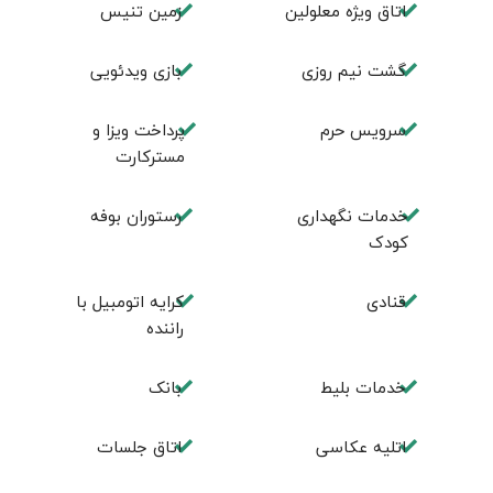
اتاق ويژه معلولين
زمين تنيس
گشت نیم روزی
بازی ویدئویی
سرویس حرم
پرداخت ویزا و
مسترکارت
خدمات نگهداری
رستوران بوفه
کودک
قنادی
کرایه اتومبیل با
راننده
خدمات بلیط
بانک
اتلیه عکاسی
اتاق جلسات