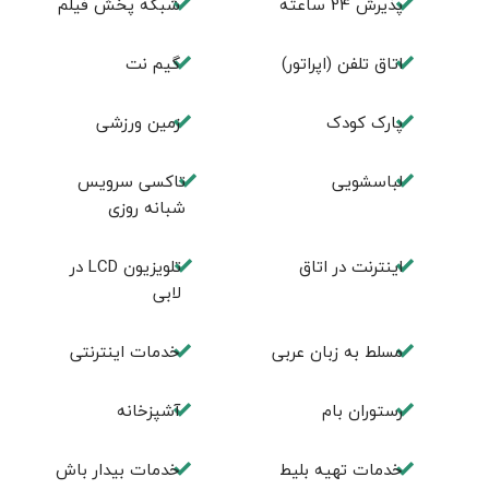
پذیرش 24 ساعته
شبکه پخش فیلم
اتاق تلفن (اپراتور)
گیم نت
پارک کودک
زمین ورزشی
لباسشویی
تاکسی سرویس
شبانه روزی
اينترنت در اتاق
تلويزيون LCD در
لابی
مسلط به زبان عربی
خدمات اینترنتی
رستوران بام
آشپزخانه
خدمات تهيه بليط
خدمات بیدار باش