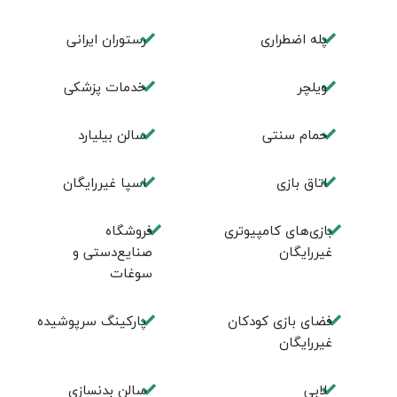
پله اضطراری
رستوران ایرانی
ویلچر
خدمات پزشکی
حمام سنتی
سالن بیلیارد
اتاق بازی
اسپا غیررایگان
بازی‌های کامپیوتری
فروشگاه
غیررایگان
صنایع‌دستی و
سوغات
فضای بازی کودکان
پارکینگ سرپوشیده
غیررایگان
لابی
سالن بدنسازی