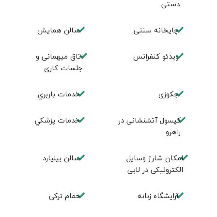
دستی
چايخانه سنتی
سالن همايش
ويدئو كنفرانس
اتاق ميهمانی و
جلسات كاری
جكوزی
خدمات باربري
کپسول آتشنشانی در
خدمات پزشكي
راهرو
امكان شارژ وسايل
سالن بيليارد
الكترونيكی در لابی
آرايشگاه زنانه
حمام تركی