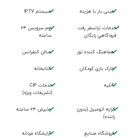
مینی بار با هزینه
سيستم IPTV
خدمات ترانسفر رفت
روم سرويس 24
فرودگاهي رايگان
ساعته
هماهنگ کننده تور
سالن كنفرانس
پارک بازی كودكان
كتابخانه
آتلیه
خدمات CIP
(تشریفات ویژه)
کرایه اتومبیل (بدون
پذيرش 24 ساعته
راننده)
فروشگاه صنايع
آرايشگاه مردانه