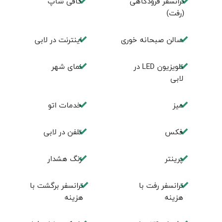
ترانسفر فرودگاهی
كافی شاپ
(رفت)
سالن صبحانه خوری
اينترنت در لابی
تلويزيون LED در
نمای شهر
لابی
ميز
خدمات اتو
فكس
تلفن در لابی
پرینتر
زنگ هشدار
ترانسفر رفت با
ترانسفر برگشت با
هزینه
هزینه