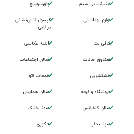
اینترنت بی سیم
پاورسوییچ
لوازم بهداشتی
کپسول آتش‌نشانی
در لابی
كافی نت
آتليه عكاسی
صندوق امانات
سالن اجتماعات
خشکشویی
خدمات اتو
فروشگاه و غرفه
سالن همايش
سالن كنفرانس
سونا خشک
سونا بخار
جكوزی