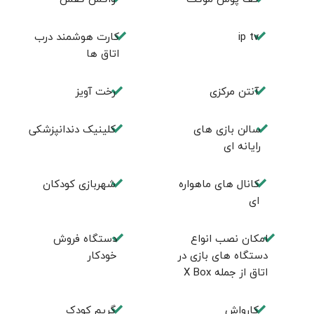
ip tv
کارت هوشمند درب
اتاق ها
آنتن مرکزی
رخت آویز
سالن بازی های
کلینیک دندانپزشکی
رایانه ای
کانال های ماهواره
شهربازی کودکان
ای
امکان نصب انواع
دستگاه فروش
دستگاه های بازی در
خودکار
اتاق از جمله X Box
کارواش
گریم کودک