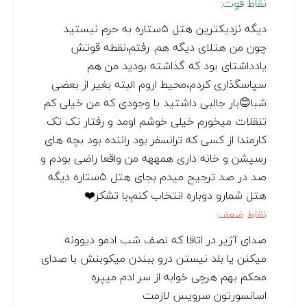
نقاط قوت:
دیگه نزدیکترین هتل ۵ستاره به حرم نیستید
چون من هتلای دیگه هم. رفتم،نقطه قوتش
یادداشتای بود که گذاشته بودید من هم
سپاسگذاری کردم،محیط اروم البته بغیر از بعضی
شبا😊بار جالبی داشتید با وجودی که من خیلی کم
تنقلات میخورم خیلی خوشم اومد و رفتار تک تک
کارمندا از کسی که ترانسفر بود راننده بود بچه های
رسپشن و خانه داری همههه من واقعا راضی بودم و
صد در صد ترجیح میدم بجای هتل ۵ستاره دیگه
هتل شمارو دوباره انتخاب کنم،با تشکر❤️
نقاط ضعف:
صدای آژیر در اتاقا که نصف شب ادمو دیوونه
میکنن یا بلد نیستن درو ببندن میکوبنش با صدای
محکم بهم هرچی خوابه از سر ادم میپره
اسانسورتون سرویس لازمت