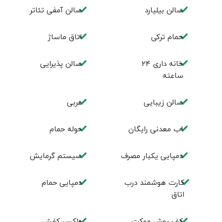
سالن بيليارد
سالن آمفی تئاتر
حمام تركی
اتاق ماساژ
خانه داری 24
سالن پذیرایی
ساعته
سالن زیبایی
عربی
اب معدنی رایگان
حوله حمام
دمپایی یکبار مصرف
سیستم گرمایش
کارت هوشمند درب
دمپایی حمام
اتاق
کف پوش موکت
واکس کفش