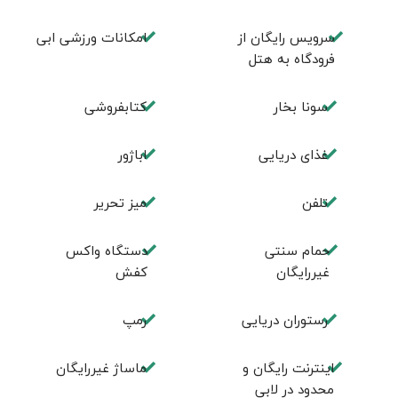
سرویس رایگان از
امکانات ورزشی ابی
فرودگاه به هتل
سونا بخار
کتابفروشی
غذای دریایی
اباژور
تلفن
میز تحریر
حمام سنتی
دستگاه واکس
غیررایگان
کفش
رستوران دریایی
رمپ
اینترنت رایگان و
ماساژ غیررایگان
محدود در لابی