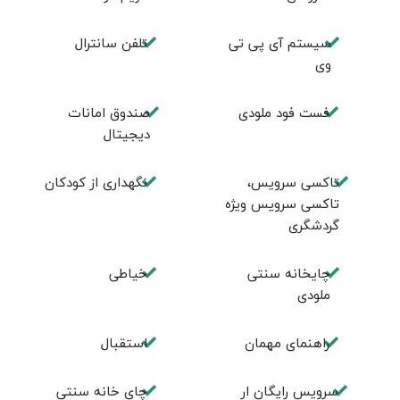
سیستم آی پی تی
تلفن سانترال
وی
فست فود ملودی
صندوق امانات
دیجیتال
تاکسی سرویس،
نگهداری از کودکان
تاکسی سرویس ویژه
گردشگری
چایخانه سنتی
خیاطی
ملودی
راهنمای مهمان
استقبال
سرویس رایگان ار
چای خانه سنتی