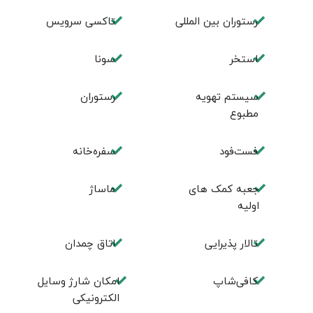
رستوران بین المللی
تاکسی سرویس
استخر
سونا
سیستم تهویه
رستوران
مطبوع
فست‌فود
سفره‌خانه
جعبه کمک های
ماساژ
اولیه
تالار پذیرایی
اتاق چمدان
کافی‌شاپ
امکان شارژ وسایل
الکترونیکی