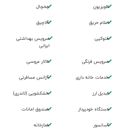
تلویزیون
یخچال
اعلام حریق
آلاچیق
فتوکپی
سرویس بهداشتی
ایرانی
سرویس فرنگی
تالار عروسی
خدمات خانه داری
آژانس مسافرتی
تبديل ارز
خشکشویی (لاندری)
دستگاه خودپرداز
صندوق امانات
آسانسور
نمازخانه