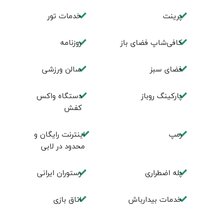
پرینت
خدمات تور
کافی‌شاپ فضای باز
روزنامه
فضای سبز
سالن ورزشی
پارکینگ روباز
دستگاه واکس
کفش
رمپ
اینترنت رایگان و
محدود در لابی
پله اضطراری
رستوران ایرانی
خدمات بیدارباش
اتاق بازی