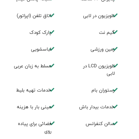
تلویزیون در لابی
اتاق تلفن (اپراتور)
گیم نت
پارک کودک
زمین ورزشی
لباسشویی
تلويزيون LCD در
مسلط به زبان عربی
لابی
رستوران بام
خدمات تهيه بليط
خدمات بیدار باش
مینی بار با هزینه
سالن كنفرانس
فضائی برای پياده
روی