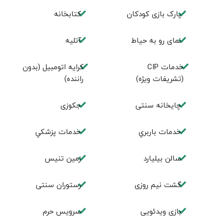
پارک بازی كودكان
كتابخانه
نمای رو به حیاط
آتلیه
خدمات CIP
کرایه اتومبیل (بدون
(تشریفات ویژه)
راننده)
چايخانه سنتی
جكوزی
خدمات باربري
خدمات پزشكي
سالن بيليارد
زمين تنيس
گشت نیم روزی
رستوران سنتی
بازی ویدئویی
سرویس حرم