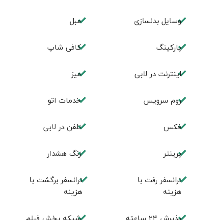
وسایل بدنسازی
مبل
پاركينگ
كافی شاپ
اينترنت در لابی
ميز
روم سرويس
خدمات اتو
فكس
تلفن در لابی
پرینتر
زنگ هشدار
ترانسفر رفت با
ترانسفر برگشت با
هزینه
هزینه
پذیرش 24 ساعته
شبکه پخش فیلم