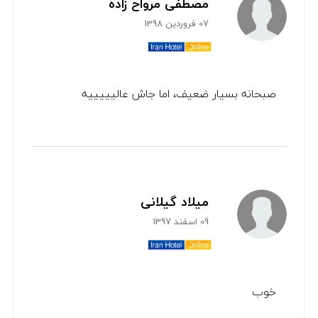
مصطفی مرواح زاده
07 فروردین 1398
صبحانه بسیار ضعیف، اما جاش عالیییییه
میلاد گیلانی
09 اسفند 1397
خوب