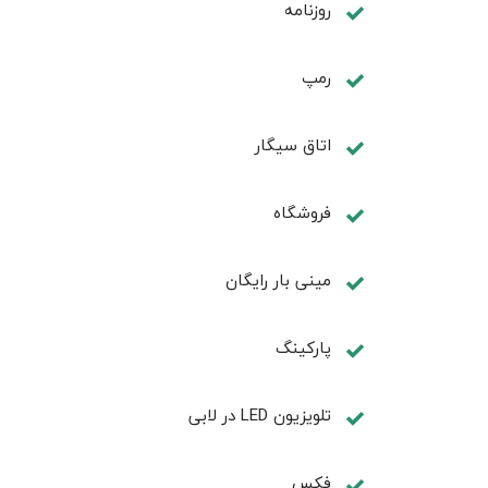
روزنامه
رمپ
اتاق سیگار
فروشگاه
مینی بار رایگان
پاركينگ
تلويزيون LED در لابی
فكس