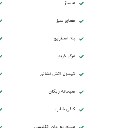
ماساژ
فضای سبز
پله اضطراری
مرکز خرید
کپسول آتش نشانی
صبحانه رایگان
كافی شاپ
مسلط به زبان انگليسی