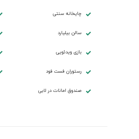
چايخانه سنتی
سالن بيليارد
بازی ویدئویی
رستوران فست فود
صندوق امانات در لابی