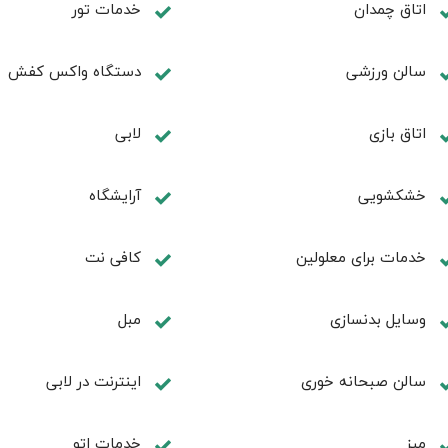
اتاق چمدان
خدمات تور
سالن ورزشی
دستگاه واکس کفش
اتاق بازی
لابی
خشکشویی
آرایشگاه
خدمات برای معلولین
کافی نت
وسایل بدنسازی
مبل
سالن صبحانه خوری
اينترنت در لابی
ميز
خدمات اتو