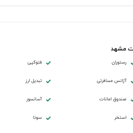
رت مشهد
رستوران
فتوکپی
آژانس مسافرتی
تبديل ارز
صندوق امانات
آسانسور
استخر
سونا