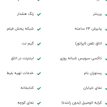
پرینتر
زنگ هشدار
پذیرش 24 ساعته
شبکه پخش فیلم
اتاق تلفن (اپراتور)
گیم نت
تاکسی سرویس شبانه روزی
اينترنت در اتاق
رستوران بام
خدمات تهيه بليط
نمای خیابان
كتابخانه
کرایه اتومبیل (بدون راننده)
نمای کوچه