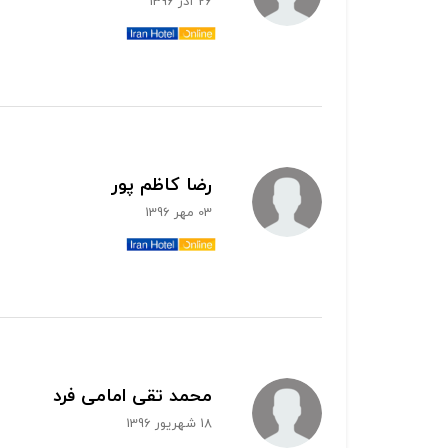
26 آذر 1396
رضا کاظم پور
03 مهر 1396
محمد تقی امامی فرد
18 شهریور 1396