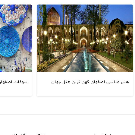
هتل عباسی اصفهان کهن ترین هتل جهان
سوغات اصفهان ا