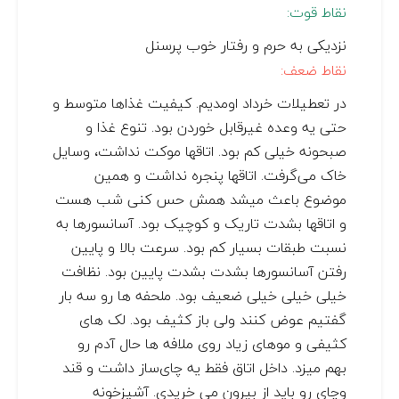
نقاط قوت:
نزدیکی به حرم و رفتار خوب پرسنل
نقاط ضعف:
در تعطیلات خرداد اومدیم. کیفیت غذاها متوسط و
حتی یه وعده غیرقابل خوردن بود. تنوع غذا و
صبحونه خیلی کم بود. اتاقها موکت نداشت، وسایل
خاک می‌گرفت. اتاقها پنجره نداشت و همین
موضوع باعث میشد همش حس کنی شب هست
و اتاقها بشدت تاریک و کوچیک بود. آسانسورها به
نسبت طبقات بسیار کم بود. سرعت بالا و پایین
رفتن آسانسورها بشدت بشدت پایین بود. نظافت
خیلی خیلی خیلی ضعیف بود. ملحفه ها رو سه بار
گفتیم عوض کنند ولی باز کثیف بود. لک های
کثیفی و موهای زیاد روی ملافه ها حال آدم رو
بهم میزد. داخل اتاق فقط یه چای‌ساز داشت و قند
و‌چای رو باید از بیرون می خریدی. آشپزخونه