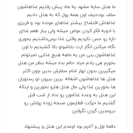
ما هتل سایه مشهد یه ماه پیش رفتیم غذاهاشون
سلف بودحیف اون همه پول که به هتل دادیم
غذاهاش افتضاح بیشتر غذاهای مونده بود و فریزی
با ادویه فکر کردن عوض میشه ولی یبار طعم غذای
تازه رو حس نکردیم وقتی غذا برمی‌داشتیم یجوری
نگاه میکنن انگار ارث باباشونو بالا کشیدیم با اون
غذاهاشون ینی من یه ماهه هیچ غذایی نمیتونم
بخورم هی یادم میاد حالم بده میشه بنظر من هتل
میگیرین بدون نهار شام سفارش بدین چون اکثر
هتل ها غذاهاشون اشغاله .برین بیرون تو رستوران
ها بخورین غذا ولی مال هتل هارو نخورین و اینکه
این هتل یه وعده غذامون رو نداد از شب قبل
گفتیم ما حرکت قطارمون صبحه زوده پولش رو
درومدین گردن نگرفتن
دفعه اول و آخرم بود اومدم این هتل و پیشنهاد