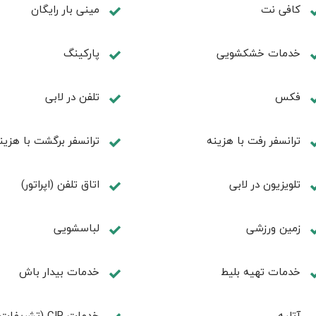
کافی نت
مینی بار رایگان
خدمات خشکشویی
پاركينگ
فكس
تلفن در لابی
ترانسفر رفت با هزینه
ترانسفر برگشت با هزین
تلویزیون در لابی
اتاق تلفن (اپراتور)
زمین ورزشی
لباسشویی
خدمات تهيه بليط
خدمات بیدار باش
آتلیه
خدمات CIP (تشریفات ویژه)