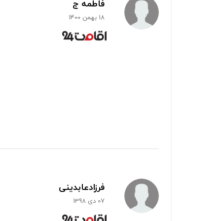
فاطمه ج
18 بهمن 1400
فرزادعابدینی
07 دی 1398