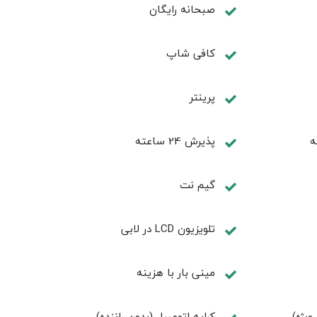
صبحانه رایگان
كافی شاپ
پرینتر
ه
پذیرش 24 ساعته
گیم نت
تلويزيون LCD در لابی
مینی بار با هزینه
کرایه اتومبیل (بدون راننده)