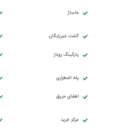
ماساژ
گشت غیررایگان
پارکینگ روباز
پله اضطراری
اطفای حریق
مرکز خرید