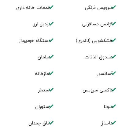
سرویس فرنگی
خدمات خانه داری
آژانس مسافرتی
تبديل ارز
خشکشویی (لاندری)
دستگاه خودپرداز
صندوق امانات
مبلمان
آسانسور
نمازخانه
تاکسی سرویس
استخر
سونا
رستوران
ماساژ
اتاق چمدان