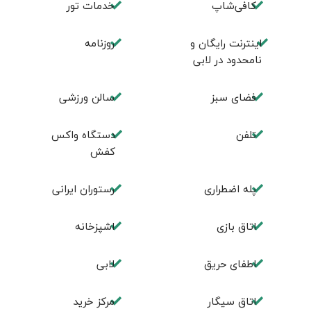
کافی‌شاپ
خدمات تور
اینترنت رایگان و
روزنامه
نامحدود در لابی
فضای سبز
سالن ورزشی
تلفن
دستگاه واکس
کفش
پله اضطراری
رستوران ایرانی
اتاق بازی
اشپزخانه
اطفای حریق
لابی
اتاق سیگار
مرکز خرید