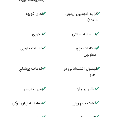
کرایه اتومبیل (بدون
نمای کوچه
راننده)
چايخانه سنتی
جكوزی
امكانات برای
خدمات باربري
معلولين
کپسول آتشنشانی در
خدمات پزشكي
راهرو
سالن بيليارد
زمين تنيس
گشت نیم روزی
مسلط به زبان ترکی