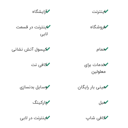
اینترنت
آرایشگاه
فروشگاه
اینترنت در قسمت
لابی
حمام
کپسول آتش نشانی
خدمات برای
کافی نت
معلولین
مینی بار رایگان
وسایل بدنسازی
مبل
پاركينگ
كافی شاپ
اينترنت در لابی