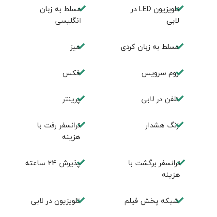
تلويزيون LED در
مسلط به زبان
لابی
انگليسی
مسلط به زبان کردی
ميز
روم سرويس
فكس
تلفن در لابی
پرینتر
زنگ هشدار
ترانسفر رفت با
هزینه
ترانسفر برگشت با
پذیرش 24 ساعته
هزینه
شبکه پخش فیلم
تلویزیون در لابی