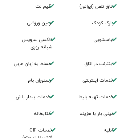
اتاق تلفن (اپراتور)
گیم نت
پارک کودک
زمین ورزشی
لباسشویی
تاکسی سرویس
شبانه روزی
اينترنت در اتاق
مسلط به زبان عربی
خدمات اینترنتی
رستوران بام
خدمات تهيه بليط
خدمات بیدار باش
مینی بار با هزینه
كتابخانه
آتلیه
خدمات CIP
(تشریفات ویژه)