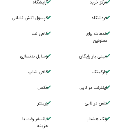
مرکز خرید
آرایشگاه
فروشگاه
کپسول آتش نشانی
خدمات برای
کافی نت
معلولین
مینی بار رایگان
وسایل بدنسازی
پاركينگ
كافی شاپ
اينترنت در لابی
فكس
تلفن در لابی
پرینتر
زنگ هشدار
ترانسفر رفت با
هزینه