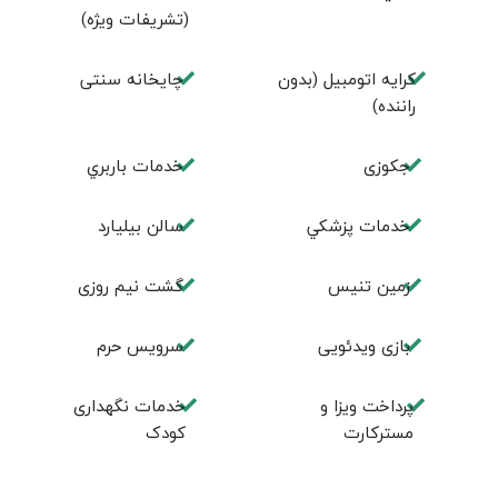
(تشریفات ویژه)
کرایه اتومبیل (بدون
چايخانه سنتی
راننده)
جكوزی
خدمات باربري
خدمات پزشكي
سالن بيليارد
زمين تنيس
گشت نیم روزی
بازی ویدئویی
سرویس حرم
پرداخت ویزا و
خدمات نگهداری
مسترکارت
کودک