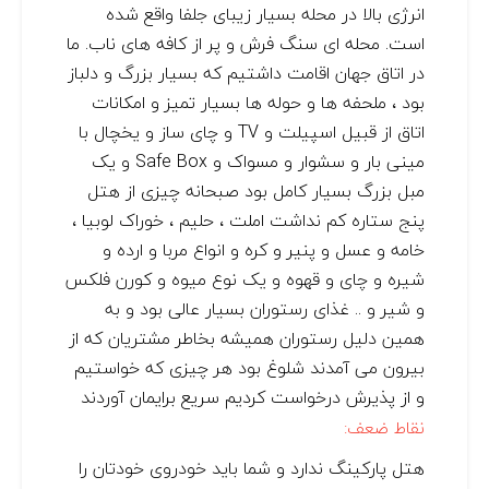
انرژی بالا در محله بسیار زیبای جلفا واقع شده
است. محله ای سنگ فرش و پر از کافه های ناب. ما
در اتاق جهان اقامت داشتیم که بسیار بزرگ و دلباز
بود ، ملحفه ها و حوله ها بسیار تمیز و امکانات
اتاق از قبیل اسپیلت و TV و چای ساز و یخچال با
مینی بار و سشوار و مسواک و Safe Box و یک
مبل بزرگ بسیار کامل بود صبحانه چیزی از هتل
پنج ستاره کم نداشت املت ، حلیم ، خوراک لوبیا ،
خامه و عسل و پنیر و کره و انواع مربا و ارده و
شیره و چای و قهوه و یک نوع میوه و کورن فلکس
و شیر و ..‌‌ غذای رستوران بسیار عالی بود و به
همین دلیل رستوران همیشه بخاطر مشتریان که از
بیرون می آمدند شلوغ بود هر چیزی که خواستیم
و از پذیرش درخواست کردیم سریع برایمان آوردند
نقاط ضعف:
هتل پارکینگ ندارد و شما باید خودروی خودتان را