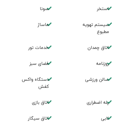
استخر
سونا
سیستم تهویه
ماساژ
مطبوع
اتاق چمدان
خدمات تور
روزنامه
فضای سبز
سالن ورزشی
دستگاه واکس
کفش
پله اضطراری
اتاق بازی
لابی
اتاق سیگار