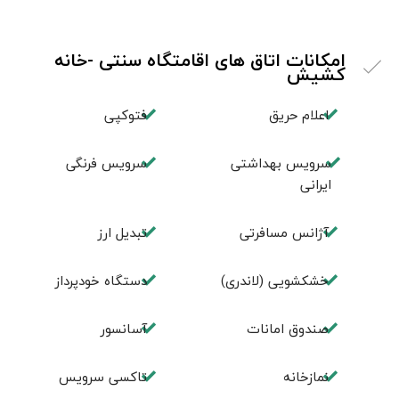
امکانات اتاق های اقامتگاه سنتی -خانه
کشیش
اعلام حریق
فتوکپی
سرویس بهداشتی
سرویس فرنگی
ایرانی
آژانس مسافرتی
تبديل ارز
خشکشویی (لاندری)
دستگاه خودپرداز
صندوق امانات
آسانسور
نمازخانه
تاکسی سرویس