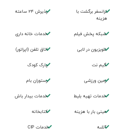
ترانسفر برگشت با
پذیرش 24 ساعته
هزینه
شبکه پخش فیلم
خدمات خانه داری
تلویزیون در لابی
اتاق تلفن (اپراتور)
گیم نت
پارک کودک
زمین ورزشی
رستوران بام
خدمات تهيه بليط
خدمات بیدار باش
مینی بار با هزینه
كتابخانه
آتلیه
خدمات CIP