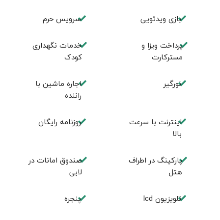
بازی ویدئویی
سرویس حرم
پرداخت ویزا و
خدمات نگهداری
مسترکارت
کودک
نورگیر
اجاره ماشین با
راننده
اینترنت با سرعت
روزنامه رایگان
بالا
پارکینگ در اطراف
صندوق امانات در
هتل
لابی
تلویزیون lcd
پنجره