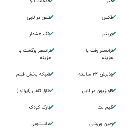
ميز
خدمات اتو
فكس
تلفن در لابی
پرینتر
زنگ هشدار
ترانسفر رفت با
ترانسفر برگشت با
هزینه
هزینه
پذیرش 24 ساعته
شبکه پخش فیلم
تلویزیون در لابی
اتاق تلفن (اپراتور)
گیم نت
پارک کودک
زمین ورزشی
لباسشویی