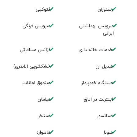
رستوران
فتوکپی
سرویس بهداشتی
سرویس فرنگی
ایرانی
خدمات خانه داری
آژانس مسافرتی
تبديل ارز
خشکشویی (لاندری)
دستگاه خودپرداز
صندوق امانات
اینترنت در اتاق
مبلمان
آسانسور
استخر
سونا
ماهواره