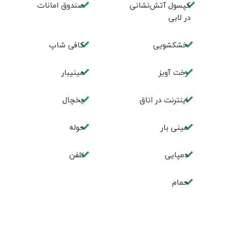
کپسول آتش‌نشانی
صندوق امانات
در لابی
خشکشویی
كافی شاپ
رخت آویز
مینیبار
اینترنت در اتاق
یخچال
مینی بار
حوله
دمپایی
تلفن
حمام