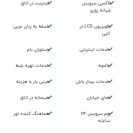
تاکسی سرویس
اينترنت در اتاق
شبانه روزی
تلويزيون LCD در
مسلط به زبان عربی
لابی
خدمات اینترنتی
رستوران بام
باغچه
خدمات تهيه بليط
خدمات بیدار باش
مینی بار با هزینه
نمای خیابان
صبحانه در اتاق
روم سرويس 24
هماهنگ کننده تور
ساعته