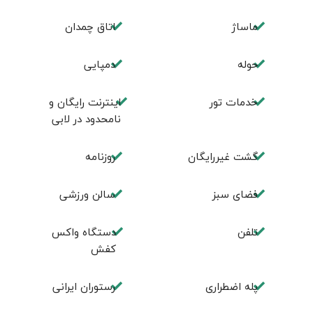
ماساژ
اتاق چمدان
حوله
دمپایی
خدمات تور
اینترنت رایگان و
نامحدود در لابی
گشت غیررایگان
روزنامه
فضای سبز
سالن ورزشی
تلفن
دستگاه واکس
کفش
پله اضطراری
رستوران ایرانی