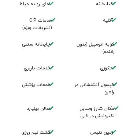
كتابخانه
نمای رو به حیاط
آتلیه
خدمات CIP
(تشریفات ویژه)
کرایه اتومبیل (بدون
چايخانه سنتی
راننده)
جكوزی
خدمات باربري
کپسول آتشنشانی در
خدمات پزشكي
راهرو
امكان شارژ وسايل
سالن بيليارد
الكترونيكی در لابی
زمين تنيس
گشت نیم روزی