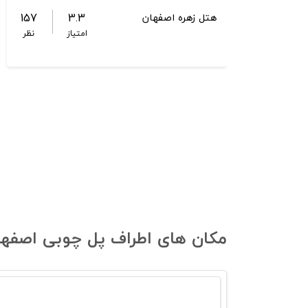
157
3.3
هتل زهره اصفهان
امتیاز
نظر
مکان های اطراف پل چوبی اصفهان