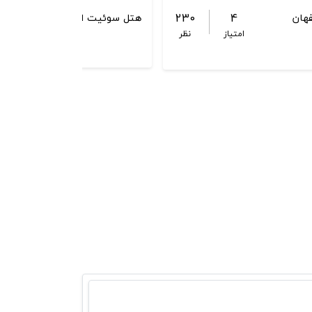
-
230
4
هان
هتل سوئیت اصفهان
امتیاز
نظر
امت