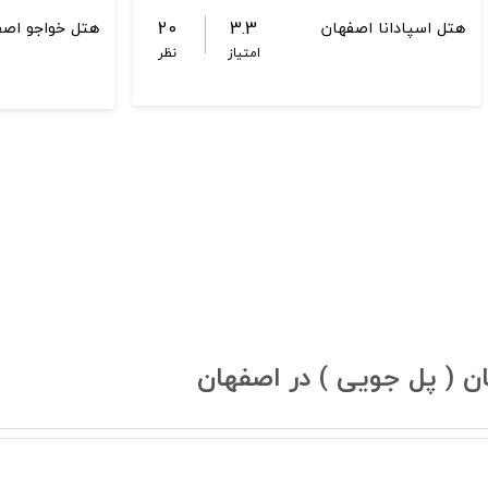
20
3.3
هتل اسپادانا اصفهان
هتل خواجو اصف
امتیاز
نظر
 ( پل جویی ) در اصفهان