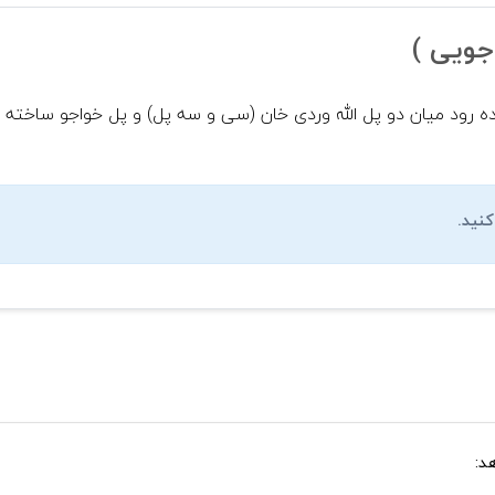
جویی )
و طول ۱۴۷ متر بر بستر زاینده رود میان دو پل الله وردی خان (سی و سه پل) و پل خو
نید.
د: