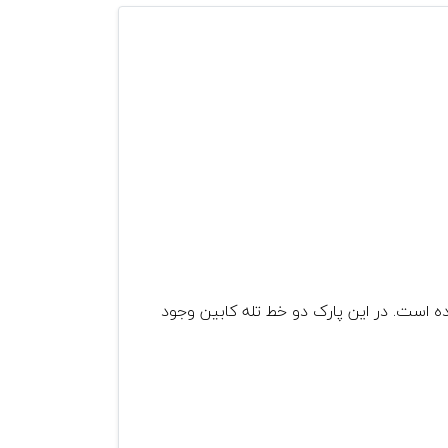
 که وجود تله‎کابین به جذابیت آن بسیار افزوده است. در این پارک دو خط تله کابین وجود