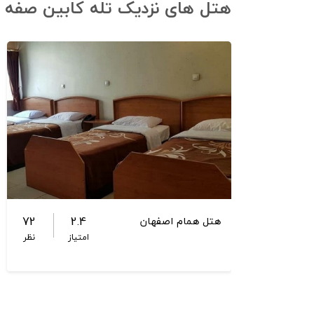
هتل های نزدیک تله کابین صفه
72
2.4
هتل همام اصفهان
امتیاز
نظر