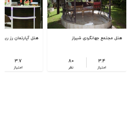
هتل مجتمع جهانگردی شیراز
هتل آپارتمان رز ریحان
3.7
80
3.4
امتیاز
نظر
امتیاز