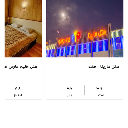
هتل مارینا 1 قشم
هتل خلیج فارس قشم
2.8
75
3.6
امتیاز
نظر
امتیاز