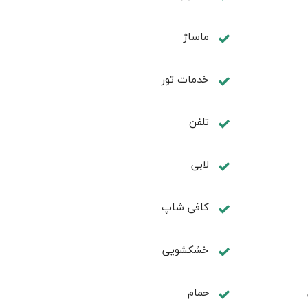
ماساژ
خدمات تور
تلفن
لابی
کافی شاپ
خشکشویی
حمام