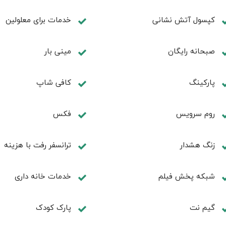
کپسول آتش نشانی
خدمات برای معلولین
صبحانه رایگان
مینی بار
پاركينگ
كافی شاپ
روم سرويس
فكس
زنگ هشدار
ترانسفر رفت با هزینه
شبکه پخش فیلم
خدمات خانه داری
گیم نت
پارک کودک