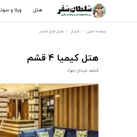
هتل
ویلا و سوئ
صفحه اصلی
قشم
هتل های قشم
هتل کیمیا 4 قشم
قشم، میدان جهاد