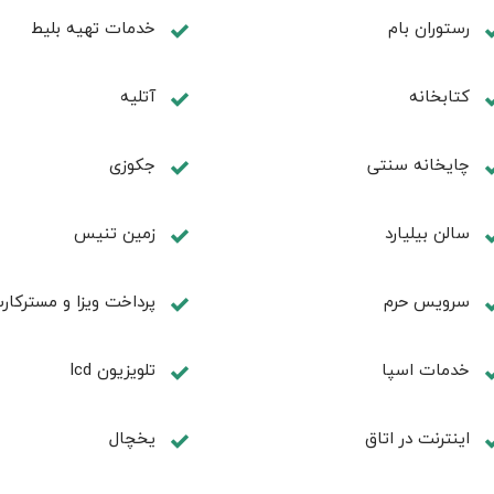
رستوران بام
خدمات تهيه بليط
كتابخانه
آتلیه
چايخانه سنتی
جكوزی
سالن بيليارد
زمين تنيس
سرویس حرم
پرداخت ویزا و مسترکار
خدمات اسپا
تلویزیون lcd
اینترنت در اتاق
یخچال