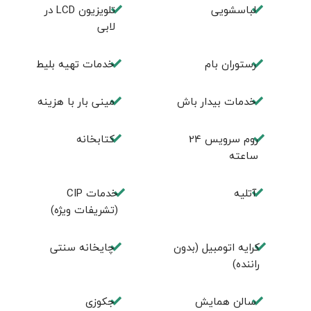
لباسشویی
تلويزيون LCD در
لابی
رستوران بام
خدمات تهيه بليط
خدمات بیدار باش
مینی بار با هزینه
روم سرويس 24
كتابخانه
ساعته
آتلیه
خدمات CIP
(تشریفات ویژه)
کرایه اتومبیل (بدون
چايخانه سنتی
راننده)
سالن همايش
جكوزی