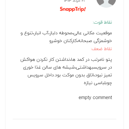
21 خرداد 1404
نقاط قوت:
موقعیت مکانی عالی،محوطه دلباز،آب انبار،تنوع و
خوشمزگی صبحانه،کارکنان خوشرو
نقاط ضعف:
پتو نامرتب در کمد ها،نداشتن کار نکردن هواکش
در سرویسبهداشتی،شیشه های سالن غذا خوری
تمیز نبود،اتاق بدون موکت بود.داخل سرویس
چوبلباسی نیازه
empty comment