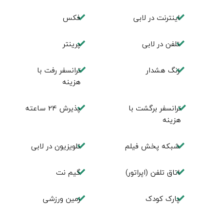
اينترنت در لابی
فكس
تلفن در لابی
پرینتر
زنگ هشدار
ترانسفر رفت با
هزینه
ترانسفر برگشت با
پذیرش 24 ساعته
هزینه
شبکه پخش فیلم
تلویزیون در لابی
اتاق تلفن (اپراتور)
گیم نت
پارک کودک
زمین ورزشی