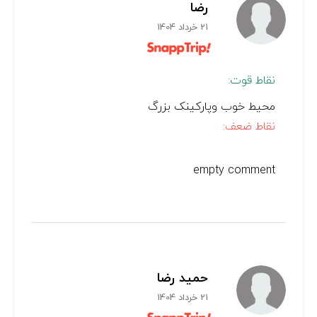
رضا
21 خرداد 1404
نقاط قوت:
محیط خوب وپارکینک بزرگ
نقاط ضعف:
empty comment
حمید رضا
21 خرداد 1404