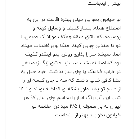
بهتر از اینجاست
تو خیابون بخوابی خیلی بهتره اقامت در این به
اصطلاح هتله. بسیار کثیف و وسایل کهنه و
پوسیده، کف اتاق طبقه همکف موزائیک قدیمی،با
دو تا صندلی چوبی کهنه. متکا بوی فاضلاب میداد
اصلا نمیشد سر را بذاری روش. پتو اینقدر کثیف
بود که اصلا نمیشد دست زد. قاشق زنگ زده، قفل
در خراب. فلاسک یا چای ساز نداشت. خود هتل یه
مثلا کافی شاپ داشت که سه تا چای کیسه ای را
از صبح تو یه سماور بشکه ای انداخته بودند و تا 12
شب این آب رنگ ادرار را به اسم چای سال 97 هر
لیوان یه بار مصرف را 2/5 میدادن. خلاصه تو
خیابون بخوابید بهتر از اینجاست