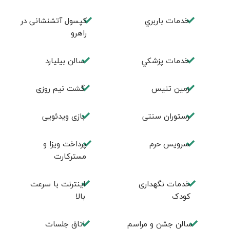
خدمات باربري
کپسول آتشنشانی در
راهرو
خدمات پزشكي
سالن بيليارد
زمين تنيس
گشت نیم روزی
رستوران سنتی
بازی ویدئویی
سرویس حرم
پرداخت ویزا و
مسترکارت
خدمات نگهداری
اینترنت با سرعت
کودک
بالا
سالن جشن و مراسم
اتاق جلسات