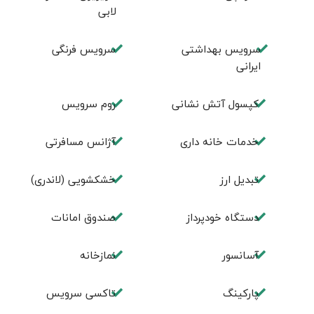
لابی
سرویس بهداشتی
سرویس فرنگی
ایرانی
کپسول آتش نشانی
روم سرويس
خدمات خانه داری
آژانس مسافرتی
تبديل ارز
خشکشویی (لاندری)
دستگاه خودپرداز
صندوق امانات
آسانسور
نمازخانه
پارکینگ
تاکسی سرویس