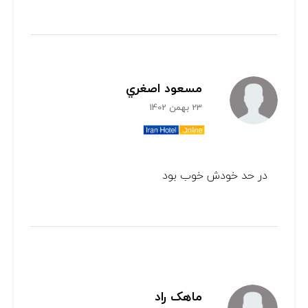
مسعود اصغري
23 بهمن 1402
در حد خودش خوب بود
ماهک راد