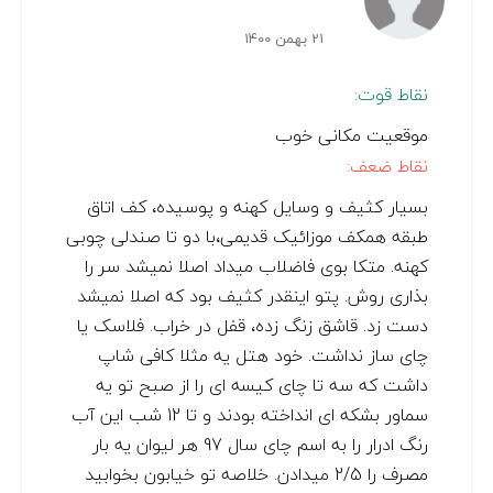
21 بهمن 1400
نقاط قوت:
موقعیت مکانی خوب
نقاط ضعف:
بسیار کثیف و وسایل کهنه و پوسیده، کف اتاق
طبقه همکف موزائیک قدیمی،با دو تا صندلی چوبی
کهنه. متکا بوی فاضلاب میداد اصلا نمیشد سر را
بذاری روش. پتو اینقدر کثیف بود که اصلا نمیشد
دست زد. قاشق زنگ زده، قفل در خراب. فلاسک یا
چای ساز نداشت. خود هتل یه مثلا کافی شاپ
داشت که سه تا چای کیسه ای را از صبح تو یه
سماور بشکه ای انداخته بودند و تا 12 شب این آب
رنگ ادرار را به اسم چای سال 97 هر لیوان یه بار
مصرف را 2/5 میدادن. خلاصه تو خیابون بخوابید