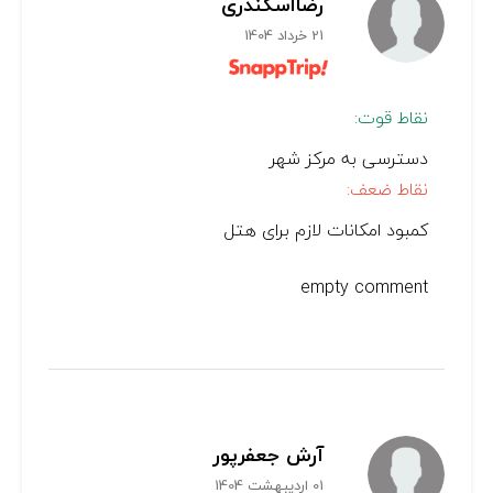
رضااسکندری
21 خرداد 1404
نقاط قوت:
دسترسی به مرکز شهر
نقاط ضعف:
کمبود امکانات لازم برای هتل
empty comment
آرش جعفرپور
01 اردیبهشت 1404