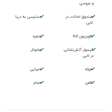
و عروسی
صندوق امانات در
دسترسی به دریا
لابی
تلویزیون lcd
پنجره
کپسول آتش‌نشانی
یخچال
در لابی
حوله
دمپایی
تلفن
حمام