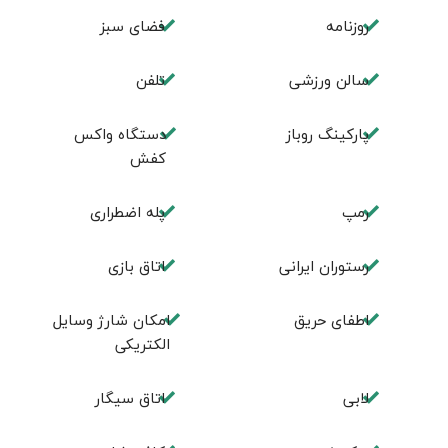
روزنامه
فضای سبز
سالن ورزشی
تلفن
پارکینگ روباز
دستگاه واکس
کفش
رمپ
پله اضطراری
رستوران ایرانی
اتاق بازی
اطفای حریق
امکان شارژ وسایل
الکتریکی
لابی
اتاق سیگار