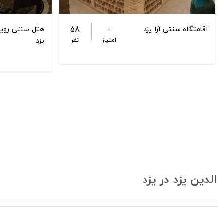
58
-
اقامتگاه سنتی آرا يزد
هتل سنتی رویا
یزد
امتیاز
نظر
دین یزد در یزد