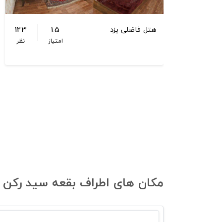
123
1.5
هتل فاضلی یزد
امتیاز
نظر
مکان های اطراف بقعه سید رکن ال