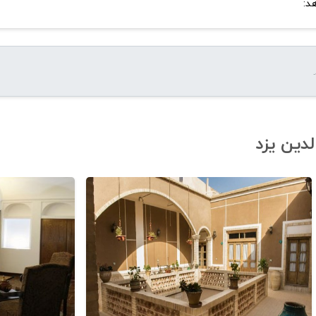
د:
دین یزد