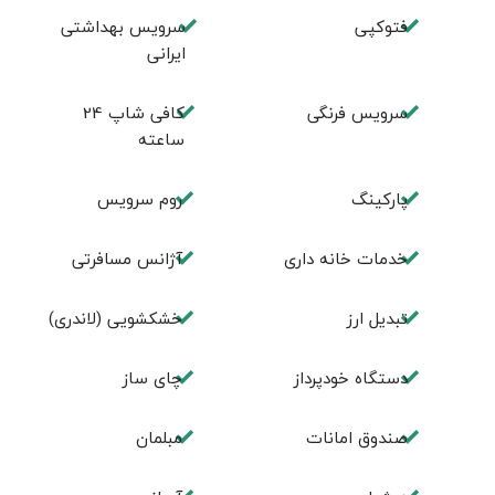
فتوکپی
سرویس بهداشتی
ایرانی
سرویس فرنگی
کافی شاپ 24
ساعته
پاركينگ
روم سرويس
خدمات خانه داری
آژانس مسافرتی
تبديل ارز
خشکشویی (لاندری)
دستگاه خودپرداز
چای ساز
صندوق امانات
مبلمان