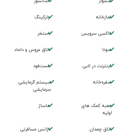
سشوار
آسانسور
نمازخانه
پارکینگ
تاکسی سرویس
استخر
سونا
اتاق عروس و داماد
اینترنت در لابی
فست‌فود
سفره‌خانه
سیستم گرمایشی
سرمایشی
جعبه کمک های
ماساژ
اولیه
اتاق چمدان
اژانس مسافرتی