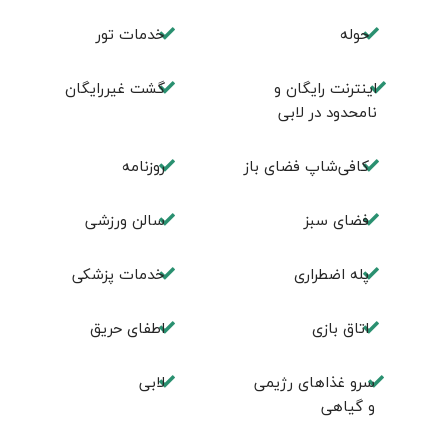
حوله
خدمات تور
اینترنت رایگان و
گشت غیررایگان
نامحدود در لابی
کافی‌شاپ فضای باز
روزنامه
فضای سبز
سالن ورزشی
پله اضطراری
خدمات پزشکی
اتاق بازی
اطفای حریق
سرو غذاهای رژیمی
لابی
و گیاهی