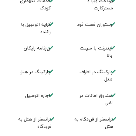
پرداخت ویزا و
خدمات نگهداری
مسترکارت
کودک
رستوران فست فود
کرایه اتومبیل با
راننده
اینترنت با سرعت
روزنامه رایگان
بالا
پارکینگ در اطراف
پارکینگ در هتل
هتل
صندوق امانات در
اجاره اتومبیل
لابی
ترانسفر از فرودگاه به
ترانسفر از هتل به
هتل
فرودگاه