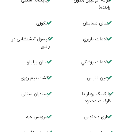
کرایه اتومبیل (بدون
چايخانه سنتی
راننده)
سالن همايش
جكوزی
خدمات باربري
کپسول آتشنشانی در
راهرو
خدمات پزشكي
سالن بيليارد
زمين تنيس
گشت نیم روزی
پارکینگ روباز با
رستوران سنتی
ظرفیت محدود
بازی ویدئویی
سرویس حرم