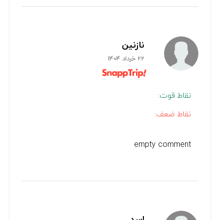
نازنین
22 خرداد 1404
نقاط قوت:
نقاط ضعف:
empty comment
اسد