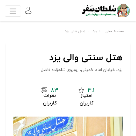
صفحه اصلی
یزد
هتل های یزد
هتل سنتی والی یزد
یزد، خیابان امام خمینی، روبروی شاهزاده فاضل
83
3.1
امتیاز
نظرات
کاربران
کاربران