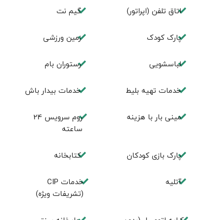
اتاق تلفن (اپراتور)
گیم نت
پارک کودک
زمین ورزشی
لباسشویی
رستوران بام
خدمات تهيه بليط
خدمات بیدار باش
مینی بار با هزینه
روم سرويس 24
ساعته
پارک بازی كودكان
كتابخانه
آتلیه
خدمات CIP
(تشریفات ویژه)