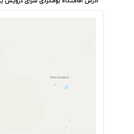
آدرس اقامتگاه بومگردی سرای درویش يز