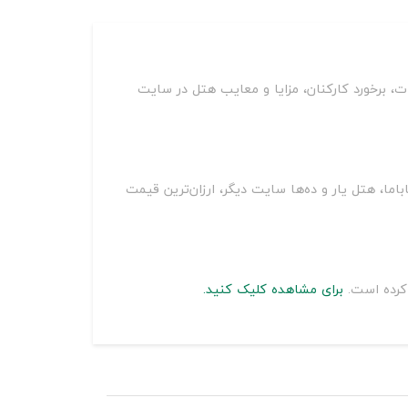
، برخورد کارکنان، مزایا و معایب هتل در سایت
با مقایسه قیمت اقامتگاه بومگردی سرای درویش يزد بر روی سایت‌های مختلف از جمله اسنپ تریپ، اقامت24، جاباما، هتل یار و ده‌ها سایت دیگر، ارزان‌ترین قیمت
 کرده است.
برای مشاهده کلیک کنید.