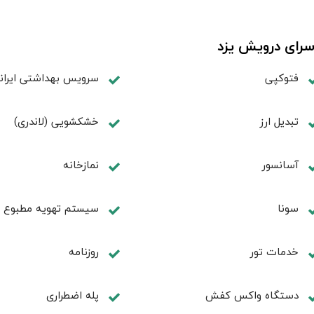
سرای درویش يزد
فتوکپی
سرویس بهداشتی ایران
تبديل ارز
خشکشویی (لاندری)
آسانسور
نمازخانه
سونا
سیستم تهویه مطبوع
خدمات تور
روزنامه
دستگاه واکس کفش
پله اضطراری