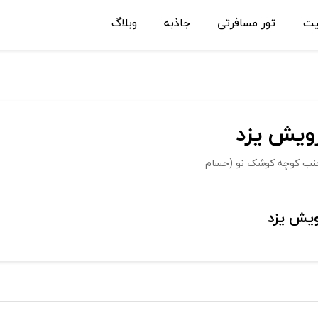
یت
تور مسافرتی
جاذبه
وبلاگ
رویش يزد
ر، جنب کوچه کوشک نو (حسام
ویش يزد