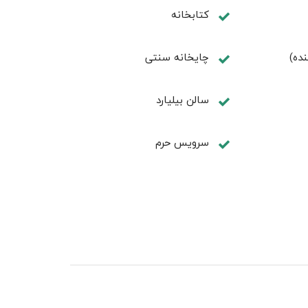
كتابخانه
نده)
چايخانه سنتی
سالن بيليارد
سرویس حرم