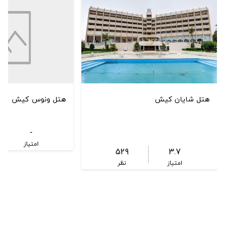
هتل شایان کیش
هتل ونوس کیش
-
امتیاز
529
3.7
امتیاز
نظر