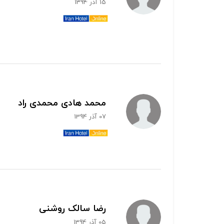
15 آذر 1394
محمد هادی محمدی راد
07 آذر 1394
رضا سالک روشنی
05 آذر 1394