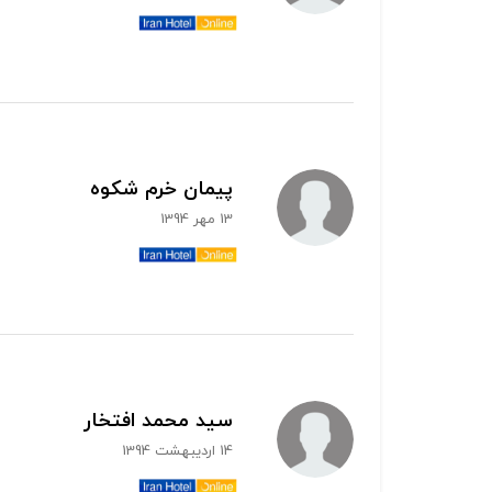
پیمان خرم شکوه
13 مهر 1394
سید محمد افتخار
14 اردیبهشت 1394