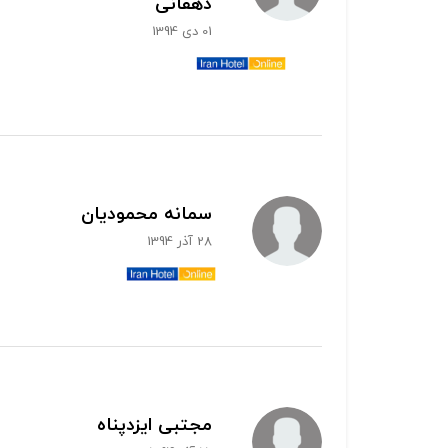
دهقانی
01 دی 1394
سمانه محمودیان
28 آذر 1394
مجتبی ایزدپناه