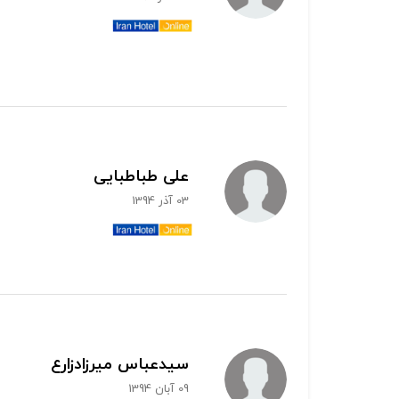
علی طباطبایی
03 آذر 1394
سیدعباس میرزادزارع
09 آبان 1394