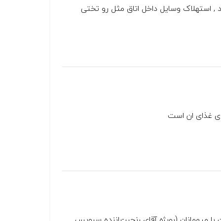
 , استهلاک وسایل داخل اتاق مثل رو تختی
ی غذای ان است
با میهمانان (بویژه آقای رنجبر-راننده سرویس