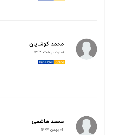
محمد کوشایان
01 اردیبهشت 1394
محمد هاشمی
06 بهمن 1393