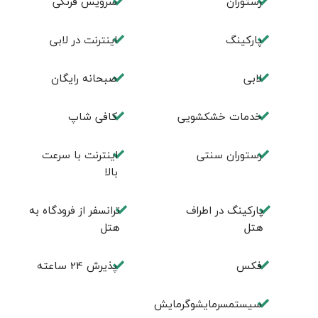
رستوران
سرویس فرنگی
پاركينگ
اينترنت در لابی
لابی
صبحانه رایگان
خدمات خشکشویی
كافی شاپ
رستوران سنتی
اینترنت با سرعت
بالا
پارکینگ در اطراف
ترانسفر از فرودگاه به
هتل
هتل
فكس
پذيرش 24 ساعته
سیستمسرمایشوگرمایش