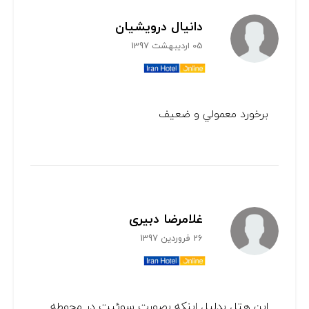
دانيال درويشيان
05 اردیبهشت 1397
برخورد معمولي و ضعيف
غلامرضا دبیری
26 فروردین 1397
این هتل بدلیل اینکه بصورت سوئیت در محوطه