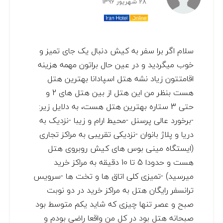
28 شهریور 1396
سلام اگر برا سفر به کیش دنبال یک جای تمیز و
خوب میگردید و در عین حال براتون مهمه هزینه
اقامتتون زیاد نشه هتل اسپادانا بهترین هتل
هست بنظر من این هتل از بین هتل های 2 و
حتی 3 ستاره بهترین هتل هست، به دلایل زیر:
-برخورد عالی پرسنل -محیط ارام و زیبا -نزدیک به
دریا و پلاژ بانوان -نزدیکی تقریبی به مراکز تجاری
(ایستگاه مینی بوس های کیش روبروی هتل
هست و حدودا 5 تا 10 دقیقه به مراکز خرید
میرسید) -تمیزی کلی اتاق ها و تخت ها -سرویس
ترانسفر رایگان هتل به مراکز خرید در دو نوبت
صبح و عصر تنها چیزی که شاید یکم متوسط بود
صبحانه هتل بود در کل من واقعا راضی بودم و