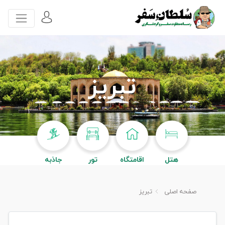
تبریز
هتل
اقامتگاه
تور
جاذبه
صفحه اصلی
تبریز