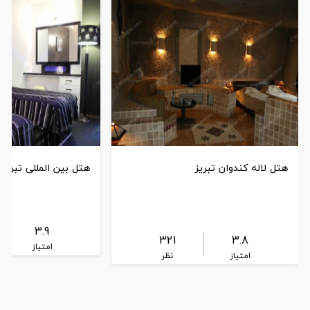
هتل لاله کندوان تبریز
هتل بین المللی تبریز
3.9
321
3.8
امتیاز
امتیاز
نظر