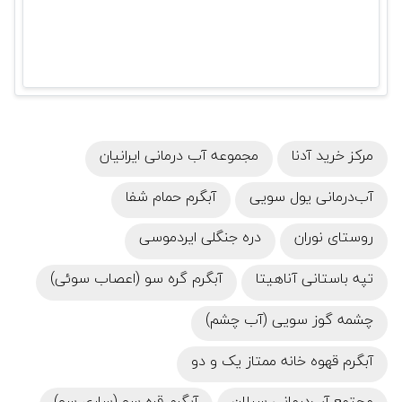
مرکز خرید آدنا
مجموعه آب درمانی ایرانیان
آب‌درمانی یول سویی
آبگرم حمام شفا
روستای نوران
دره جنگلی ایردموسی
تپه باستانی آناهیتا
آبگرم گره سو (اعصاب سوئی)
چشمه گوز سویی (آب چشم)
آبگرم قهوه‌ خانه ممتاز یک و دو
مجتمع آب‌درمانی سبلان
آبگرم قره سو (ساری سو)