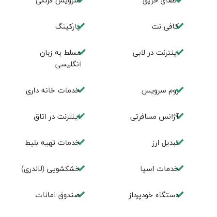
اطفای حریق
سرویس فرنگی
کافی نت
پاركينگ
اينترنت در لابی
مسلط به زبان
انگليسی
روم سرويس
خدمات خانه داری
آژانس مسافرتی
اينترنت در اتاق
تبديل ارز
خدمات تهيه بليط
خدمات اسپا
خشکشویی (لاندری)
دستگاه خودپرداز
صندوق امانات