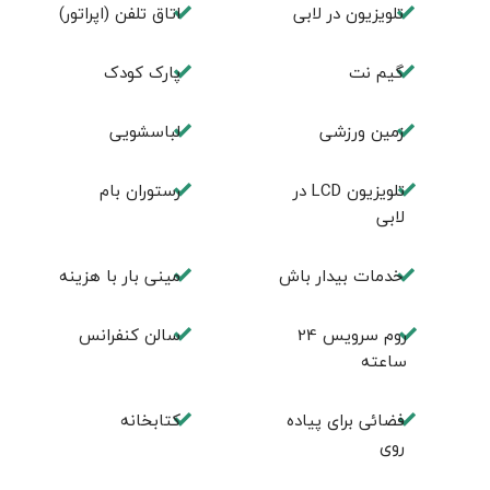
تلویزیون در لابی
اتاق تلفن (اپراتور)
گیم نت
پارک کودک
زمین ورزشی
لباسشویی
تلويزيون LCD در
رستوران بام
لابی
خدمات بیدار باش
مینی بار با هزینه
روم سرويس 24
سالن كنفرانس
ساعته
فضائی برای پياده
كتابخانه
روی