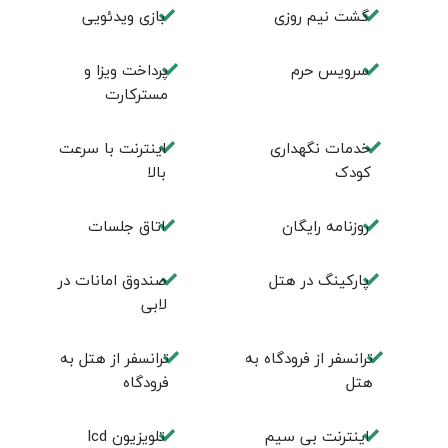
گشت نیم روزی
بازی ویدئویی
سرویس حرم
پرداخت ویزا و
مسترکارت
خدمات نگهداری
اینترنت با سرعت
کودک
بالا
روزنامه رایگان
اتاق جلسات
پارکینگ در هتل
صندوق امانات در
لابی
ترانسفر از فرودگاه به
ترانسفر از هتل به
هتل
فرودگاه
اینترنت بی سیم
تلویزیون lcd