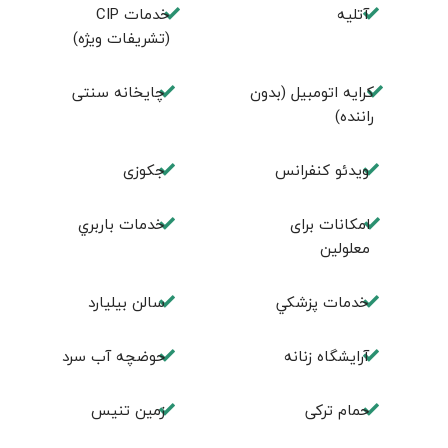
آتلیه
خدمات CIP
(تشریفات ویژه)
کرایه اتومبیل (بدون
چايخانه سنتی
راننده)
ويدئو كنفرانس
جكوزی
امكانات برای
خدمات باربري
معلولين
خدمات پزشكي
سالن بيليارد
آرايشگاه زنانه
حوضچه آب سرد
حمام تركی
زمين تنيس