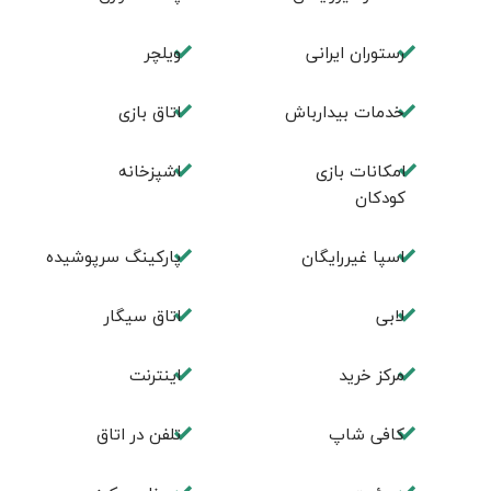
رستوران ایرانی
ویلچر
خدمات بیدارباش
اتاق بازی
امکانات بازی
اشپزخانه
کودکان
اسپا غیررایگان
پارکینگ سرپوشیده
لابی
اتاق سیگار
مرکز خرید
اینترنت
کافی شاپ
تلفن در اتاق