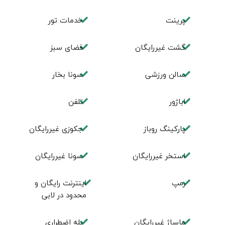
پرینت
خدمات تور
گشت غیررایگان
فضای سبز
سالن ورزشی
سونا بخار
اباژور
تلفن
پارکینگ روباز
جکوزی غیررایگان
استخر غیررایگان
سونا غیررایگان
رمپ
اینترنت رایگان و
محدود در لابی
ماساژ غیررایگان
پله اضطراری