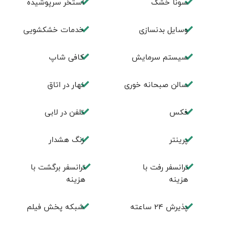
سونا خشک
استخر سرپوشیده
وسایل بدنسازی
خدمات خشکشویی
سیستم سرمایش
كافی شاپ
سالن صبحانه خوری
نهار در اتاق
فكس
تلفن در لابی
پرینتر
زنگ هشدار
ترانسفر رفت با
ترانسفر برگشت با
هزینه
هزینه
پذیرش 24 ساعته
شبکه پخش فیلم