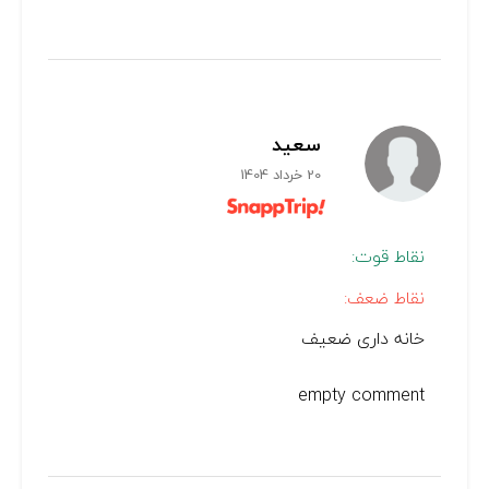
سعید
20 خرداد 1404
نقاط قوت:
نقاط ضعف:
خانه داری ضعیف
empty comment