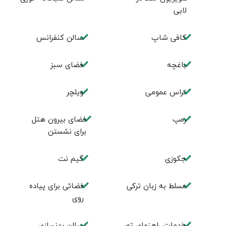
لابی
كافی شاپ
سالن كنفرانس
باغچه
فضای سبز
تراس عمومی
ویلچر
رمپ
فضای بيرون هتل
برای نشستن
جكوزی
گيم نت
مسلط به زبان ترکی
فضائی برای پياده
روی
خدمات راهنمای تور
سالن بدنسازی