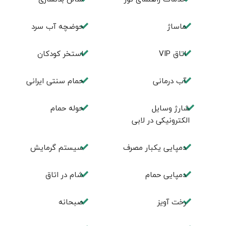
ماساژ
حوضچه آب سرد
اتاق VIP
استخر كودكان
آب درمانی
حمام سنتی ایرانی
شارژ وسایل
حوله حمام
الکترونیکی در لابی
دمپایی یکبار مصرف
سیستم گرمایش
دمپایی حمام
شام در اتاق
رخت آویز
صبحانه