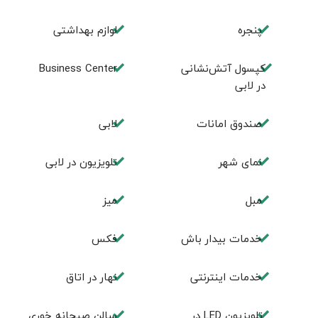
پنجره
لوازم بهداشتی
کپسول آتش‌نشانی
Business Center
در لابی
صندوق امانات
لابی
نمای شهر
تلويزيون در لابی
مبل
ميز
خدمات بيدار باش
فكس
خدمات اینترنتی
نهار در اتاق
تلويزيون LED در
سالن صبحانه خوری