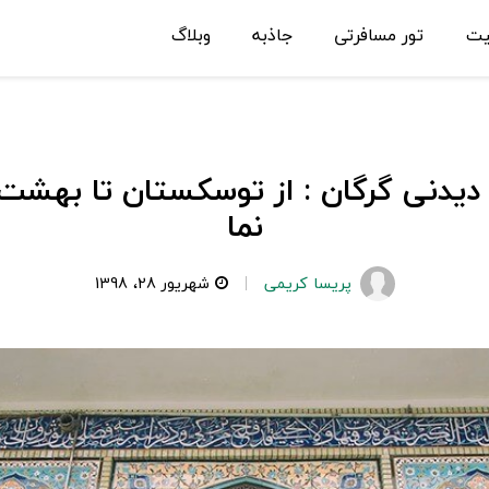
یت
تور مسافرتی
جاذبه
وبلاگ
دیدنی گرگان : از توسکستان تا بهشت
نما
پریسا کریمی
شهریور 28، 1398