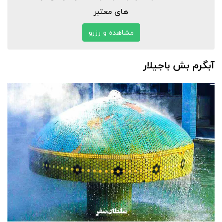
های معتبر
مشاهده و رزرو
آبگرم بش باجیلار