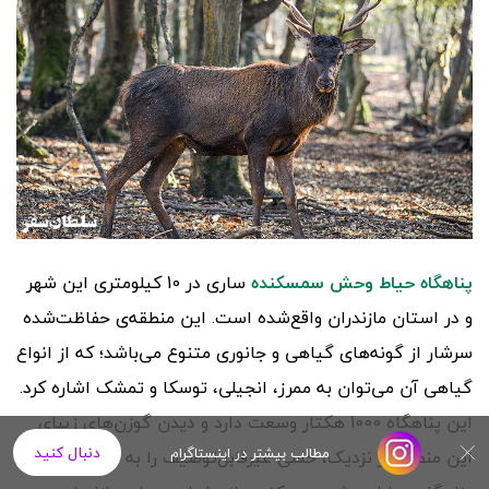
پناهگاه حیاط وحش سمسکنده
ساری در 10 کیلومتری این شهر
و در استان مازندران واقع‌شده است. این منطقه‌ی حفاظت‌شده
سرشار از گونه‌های گیاهی و جانوری متنوع می‌باشد؛ که از انواع
گیاهی آن می‌توان به ممرز، انجیلی، توسکا و تمشک اشاره کرد.
این پناهگاه 1000 هکتار وسعت دارد و دیدن گوزن‌های زیبای
دنبال کنید
مطالب بیشتر در اینستاگرام
این منطقه از نزدیک، حسی غیرقابل‌توصیف را به همراه دارد.