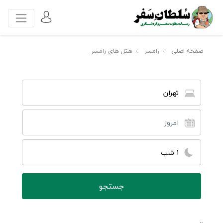
صفحه اصلی
رامسر
هتل های رامسر
تهران
1 شب