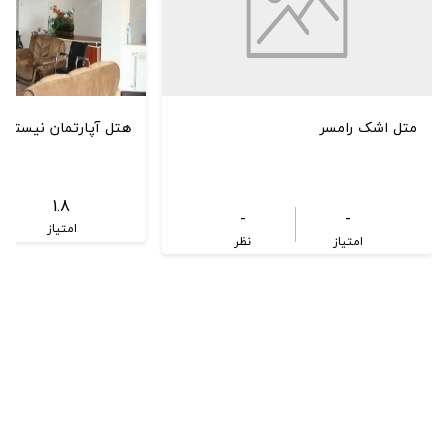
متل اشک رامسر
هتل آپارتمان نیستان 
1.8
-
-
امتیاز
امتیاز
نظر