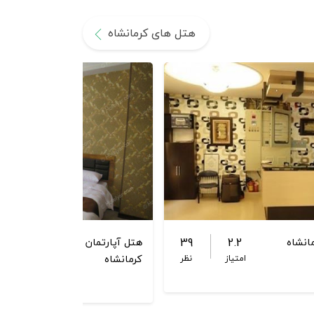
هتل های کرمانشاه
.7
39
2.2
انشاه
هتل آپارتمان کوروش
کرمانشاه
امتیاز
نظر
امت