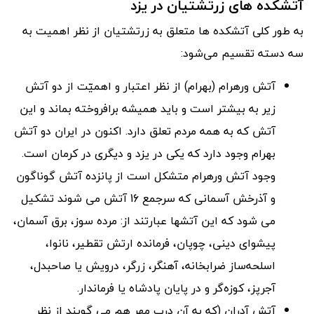
آتشکده های زرتشتیان در یزد
به طور کلی آتشکده ها متعلق به زرتشتیان از نظر اهمیت به
سه دسته تقسیم می‌شود:
آتش ورهرام (بهرام) از نظر اعتبار و اهمیّت از دو آتش
زیر به بیشتر است و باید همیشه برافروخته بماند و این
آتش که به همه مردم تعلق دارد. اکنون در ایران دو آتش
بهرام وجود دارد که یکی در یزد و دیگری در کرمان است.
وجود آتش ورهرام متشکل است از پانزده آتش گوناگون
و آذرخش آسمانی که سرجمع 16 آتش می شوند تشکیل
می شود که این آتشها عبارتند از: مرده‌ سوز، برق آسمان،
پیشوای دینی، چوپان، فرمانده ارتش تقطیر، نانوا،
اسلحه‌ساز ضرابخانه، آهنگر، زرگر، درویش یا صاحبدل،
آجرپز، کوزه‌گر و در پایان پادشاه یا فرماندار.
آتش آدران (که به آن درب مهر هم می گویند از نظر