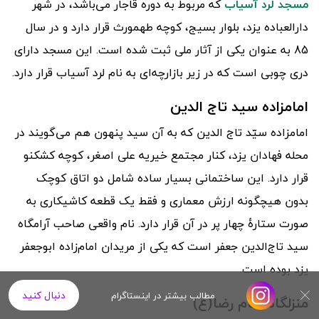
مسجد لرد آسیاب
که مربوط به دوره قاجار می‌باشد، در شهر
دارالعباده یزد، بلوار بسیج، کوچه طهمورث قرار دارد و در سال
85 به عنوان یکی از آثار ملی ثبت شده است. این مسجد دارای
دری چوبی است که در زیر بازارچه‌ای به نام لرد آسیاب قرار دارد.
امامزاده سید تاج الدین
امامزاده سیّد تاج الدین که به آن سید پنهون هم می‌گویند در
محله فهادان یزد، کنار مجتمع خیریه علی اصغر، کوچه کشکنو
قرار دارد. این ساختمانی بسیار ساده شامل دو اتاق کوچک
بدون هیچگونه ارزش معمارى و فقط یک قطعه کاشیکارى به
صورت ستارهٔ چهار پر در آن قرار دارد. نام واقعى صاحب آرامگاه
سید تاج‌الدین جعفر است که یکى از مریدان امام‌زاده ابوجعفر
یزد بوده است.
دنبال کنید
مطالب بیشتر در اینستاگرام
منزلگاه امام رضا(ع)