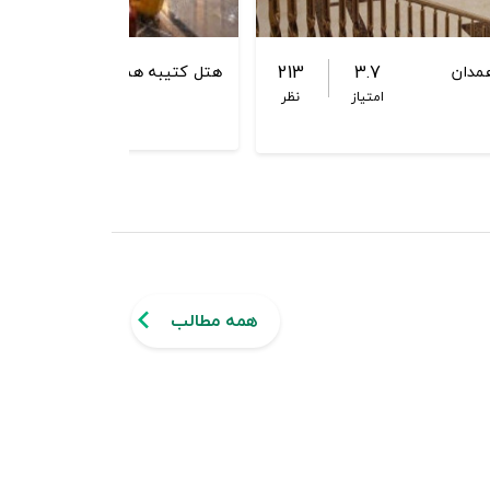
-
213
3.7
هتل کتیبه همدان
امتیاز
نظر
امت
همه مطالب