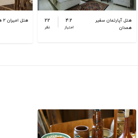
22
4.2
هتل آپارتمان سفیر
هتل امیران 2 همدان
همدان
امتیاز
نظر