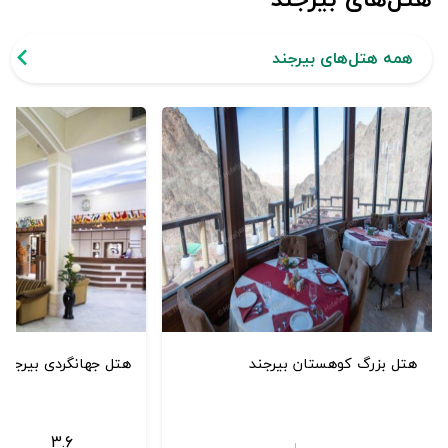
همه هتل‌های بیرجند
هتل بزرگ کوهستان بیرجند
هتل جهانگردی بیرجند
3.6