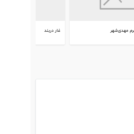
م مهدی‌شهر
غار دربند