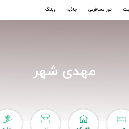
یت
تور مسافرتی
جاذبه
وبلاگ
مهدی شهر
هتل
اقامتگاه
تور
جاذبه