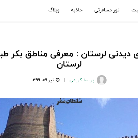
یت
تور مسافرتی
جاذبه
وبلاگ
 دیدنی لرستان : معرفی مناطق بکر ط
لرستان
پریسا کریمی
تیر 09، 1399