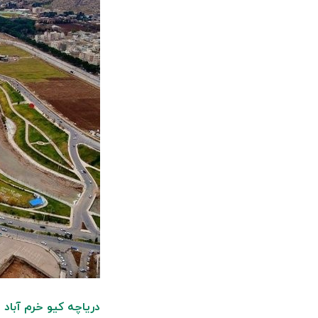
دریاچه کیو خرم آباد
د