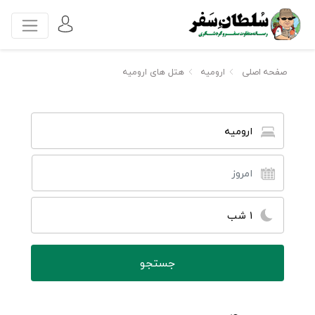
صفحه اصلی
ارومیه
هتل های ارومیه
ارومیه
1 شب