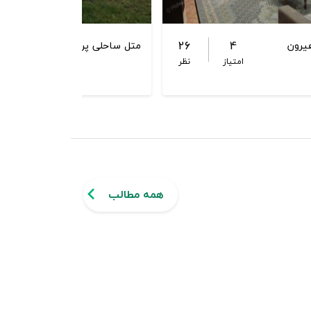
.1
26
4
یرون
متل ساحلی پرواز بوشهر
امتیاز
نظر
امت
همه مطالب