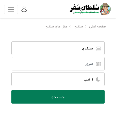
صفحه اصلی
سنندج
هتل های سنندج
سنندج
1 شب