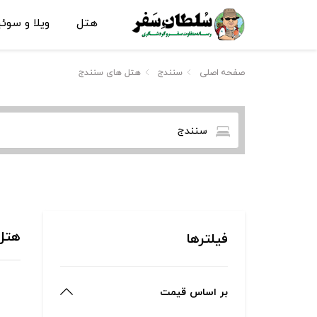
هتل
ویلا و سوئ
صفحه اصلی
سنندج
هتل های سنندج
سنندج
هتل های 
فیلترها
بر اساس قیمت