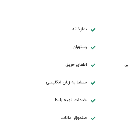
نمازخانه
رستوران
ی
اطفای حریق
مسلط به زبان انگليسی
خدمات تهيه بليط
صندوق امانات