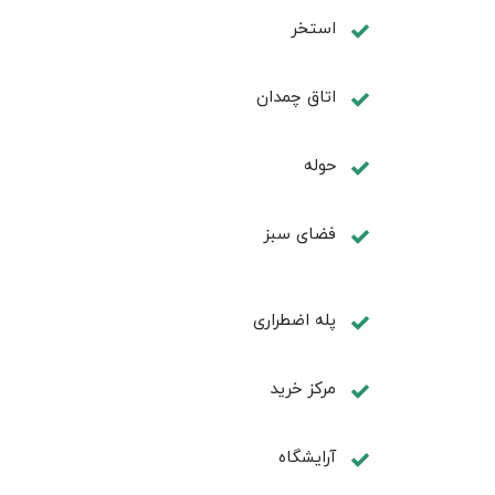
استخر
اتاق چمدان
حوله
فضای سبز
پله اضطراری
مرکز خرید
آرایشگاه