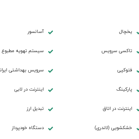
یخچال
آسانسور
تاکسی سرویس
سیستم تهویه مطبوع
فتوکپی
سرویس بهداشتی ایران
پاركينگ
اينترنت در لابی
اينترنت در اتاق
تبديل ارز
خشکشویی (لاندری)
دستگاه خودپرداز