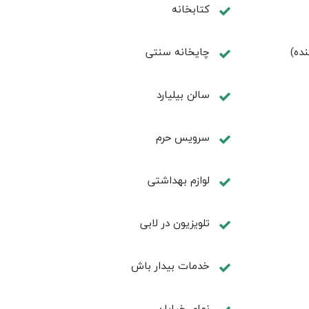
كتابخانه
نده)
چايخانه سنتی
سالن بيليارد
سرویس حرم
لوازم بهداشتی
تلويزيون در لابی
خدمات بيدار باش
نمای خیابان