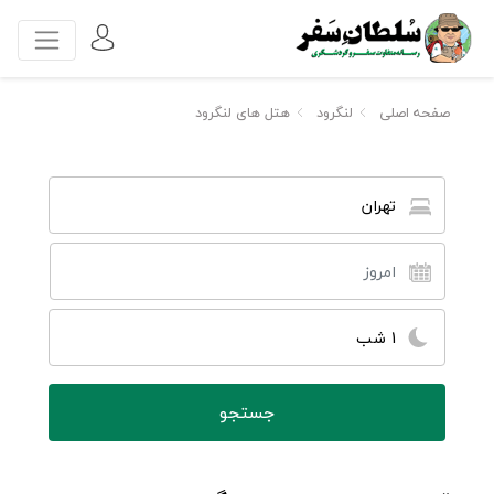
صفحه اصلی
لنگرود
هتل های لنگرود
تهران
1 شب