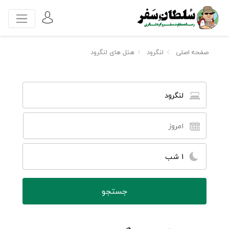
صفحه اصلی
لنگرود
هتل های لنگرود
لنگرود
1 شب