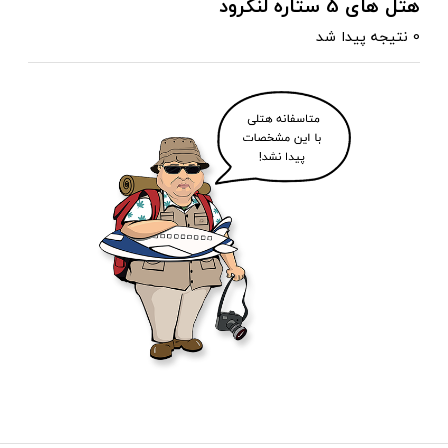
هتل های 5 ستاره لنگرود
0 نتیجه پیدا شد