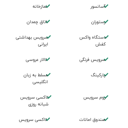
آسانسور
نمازخانه
رستوران
اتاق چمدان
دستگاه واکس
سرویس بهداشتی
کفش
ایرانی
سرویس فرنگی
تالار عروسی
پاركينگ
مسلط به زبان
انگليسی
روم سرويس
تاکسی سرویس
شبانه روزی
صندوق امانات
تاکسی سرویس