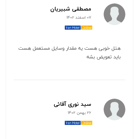
مصطقی شبیریان
07 اسفند 1402
هتل خوبی هست یه مقدار وسایل مستعمل هست
باید تعویض بشه
سید نوری آقائی
26 بهمن 1402