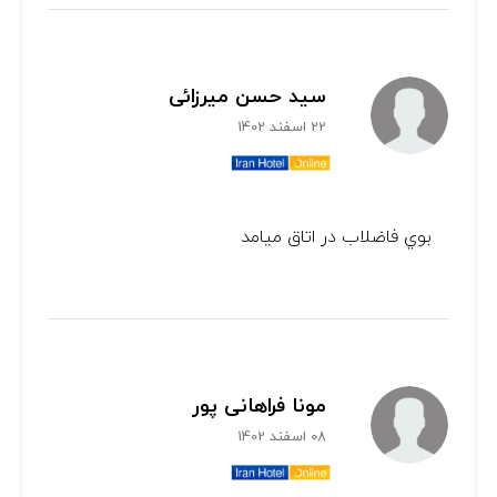
سید حسن میرزائی
22 اسفند 1402
بوي فاضلاب در اتاق ميامد
مونا فراهانی پور
08 اسفند 1402