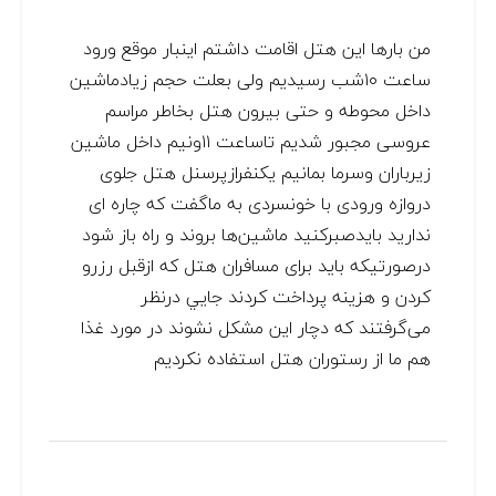
من بارها این هتل اقامت داشتم اینبار موقع ورود
ساعت ۱۰شب رسیدیم ولی بعلت حجم زیادماشین
داخل محوطه و حتی بیرون هتل بخاطر مراسم
عروسی مجبور شدیم تاساعت ۱۱ونیم داخل ماشین
زیرباران وسرما بمانیم یکنفرازپرسنل هتل جلوی
دروازه ورودی با خونسردى به ماگفت که چاره ای
ندارید بایدصبرکنید ماشين‌ها بروند و راه باز شود
درصورتیکه باید برای مسافران هتل که ازقبل رزرو
کردن و هزینه پرداخت کردند جايي درنظر
می‌گرفتند که دچار این مشکل نشوند در مورد غذا
هم ما از رستوران هتل استفاده نکردیم